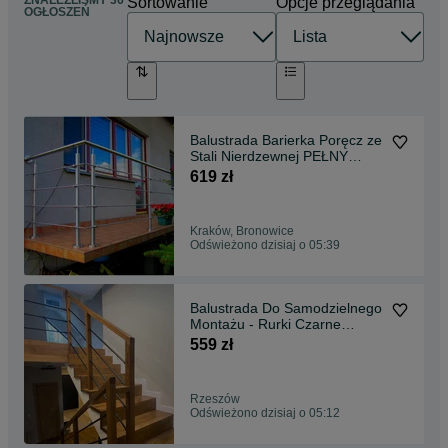
Sortowanie
Opcje przeglądania
OGŁOSZEŃ
Balustrada Barierka Poręcz ze
Stali Nierdzewnej PEŁNY
SYSTEM MONTAŻOWY
619 zł
WYSYŁKA DOSTAWA
Kraków, Bronowice
Odświeżono dzisiaj o 05:39
Balustrada Do Samodzielnego
Montażu - Rurki Czarne
ODBIÓR OSOBISTY
559 zł
WYSYŁKA
Rzeszów
Odświeżono dzisiaj o 05:12