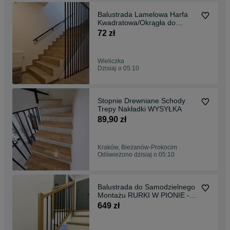
Balustrada Lamelowa Harfa
Kwadratowa/Okrągła do
Samodzielnego Montażu
72 zł
dostawa
Wieliczka
Dzisiaj o 05:10
Stopnie Drewniane Schody
Trepy Nakładki WYSYŁKA
89,90 zł
Kraków, Bieżanów-Prokocim
Odświeżono dzisiaj o 05:10
Balustrada do Samodzielnego
Montażu RURKI W PIONIE -
Czarne ODBIÓR OSOBISTY
649 zł
WYSYŁKA