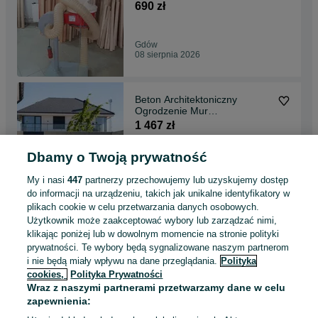
kompletny
690 zł
Gdów
08 sierpnia 2026
Beton Architektoniczny
Ogrodzenie Mur
Ogrodzeniowy 160cmx100cm
1 467 zł
- Różne wymiary i kolory
WYSYŁKA
Dbamy o Twoją prywatność
Kraków, Łagiewniki-Borek Fałęcki
Odświeżono dnia 08 sierpnia 2026
My i nasi
447
partnerzy przechowujemy lub uzyskujemy dostęp
do informacji na urządzeniu, takich jak unikalne identyfikatory w
plikach cookie w celu przetwarzania danych osobowych.
Ogrodzenie Imitacja Drewna
Użytkownik może zaakceptować wybory lub zarządzać nimi,
Betonowego Przęsło Płyty
klikając poniżej lub w dowolnym momencie na stronie polityki
Betonowe Ogrodzeniowe -
201 zł
prywatności. Te wybory będą sygnalizowane naszym partnerom
Różne warianty transport
i nie będą miały wpływu na dane przeglądania.
Polityka
dostawa
cookies,
Polityka Prywatności
Rzeszów
Wraz z naszymi partnerami przetwarzamy dane w celu
Odświeżono dnia 08 sierpnia 2026
zapewnienia: